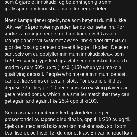
som å gjøre et innskudd, og belønningen gis som
gratisspinn, en bonusbalanse eller begge deler.
Noen kampanjer er opt-in, noe som betyr at du må klikke
"Aktiver" på promoteringssiden før du kan sette inn. For
andre kampanjer trenger du bare koden ved kassen.
Mange ganger vil systemet avvise innskuddet ditt hvis du
gjør det først og deretter prøver å legge til koden. Dette er
sant selv om du oppfyller minimum innskuddskrav, som
kr20. En vanlig type fredagsavtale er en innskuddsmatch
med tak, som 50% up to (_sc0_)150 when you make a
qualifying deposit. People who make a minimum deposit
can get free spins on certain slots. For example, if they
deposit $25, they get 50 free spins. An existing player can
get a reload bonus, which is a smaller match that they can
get again and again, like 25% opp til kr100.
Som cashback gir denne fredagsfordelen deg en
prosentandel av tapene dine tilbake, opp til kr200 av og til.
Sjekk det med små bokstaver om maksinnsats, spill som
kvalifiserer, og frister før du gjør et krav. En vanlig regel kan