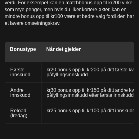
verdi. For eksempel kan en matchbonus opp til kr200 virke
som mye penger, men hvis du liker kortere økter, kan en
mindre bonus opp til kr100 være et bedre valg fordi den har
et lavere omsetningskrav.
Bonustype
Når det gjelder
Første
kr20 bonus opp til kr200 på ditt første kvali
innskudd
påfyllingsinnskudd
Andre
kr30 bonus opp til kr150 på ditt andre kvali
innskudd
påfyllingsinnskudd etter første innskudd
Reload
kr25 bonus opp til kr100 på ditt innskudd 
(fredag)