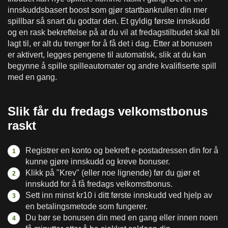
innskuddsbasert boost som gjør startbankrullen din mer
spillbar så snart du godtar den. Et gyldig første innskudd
og en rask bekreftelse på at du vil at fredagstilbudet skal bli
lagt til, er alt du trenger for å få det i dag. Etter at bonusen
er aktivert, legges pengene til automatisk, slik at du kan
begynne å spille spilleautomater og andre kvalifiserte spill
med en gang.
Slik får du fredags velkomstbonus
raskt
Registrer en konto og bekreft e-postadressen din for å
kunne gjøre innskudd og kreve bonuser.
Klikk på "Krev" (eller noe lignende) før du gjør et
innskudd for å få fredags velkomstbonus.
Sett inn minst kr10 i ditt første innskudd ved hjelp av
en betalingsmetode som fungerer.
Du bør se bonusen din med en gang eller innen noen