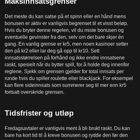
Maksinnsatsgrenser
Det meste du kan satse på et spinn eller en hånd mens
bonusen er aktiv er vanligvis begrenset til et visst beløp.
Hvis du bryter denne regelen, vil du miste bonusen og
eventuelle gevinster fra den, selv om det bare skjer én
gang. En vanlig grense er kr5, men noen kasinoer setter
den på kr2 eller lar deg gå opp til kr10. Sett
innsatsstørrelsen på forhånd og ikke endre innsatsene
raskt, spesielt når du bytter spill, for å holde deg innenfor
reglene. Sjekk om grensen gjelder for total innsats per
runde hvis du spiller roulette eller blackjack. For eksempel
kan flere sideinnsats som summerer seg til mer enn kr5
fortsatt overskride grensen.
Tidsfrister og utløp
Fredagsavtaler er vanligvis ment å bli brukt raskt. Du kan
bare ha kort tid til å kreve bonusen og rydde den før den