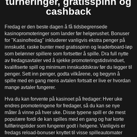
turneringer, gratisspinn og
cashback
Fredag er den beste dagen å få tidsbegrensede
kasinopromoteringer som lander før helgerushet. Bonuser
for "Kasinofredag" inkluderer vanligvis ekstra penger på
innskudd, raske bunter med gratisspinn og leaderboard-løp
som belønner spillere som fortsetter å spille. Dra full nytte
av fredagsavtaler ved å sjekke promoteringstidsvinduet,
kvalifiserte spill og minimum innskuddskrav før du legger til
penger. Sett inn penger, godta vilkårene, og begynn å
spille med en gang mens avtalen fortsatt er live er hvordan
mange avtaler fungerer.
Hva du kan forvente på kasinoet på fredager: Hver uke
endres promoteringene for fredager, så du kan se nye
måter å vinne på hver uke. Disse typene spill er de mest
populære fordi de kan spilles med en gang og har korte
fullføringstider som fungerer godt i helgene. Vanligvis er
fredags reload-bonuser knyttet til visse spilleautomater