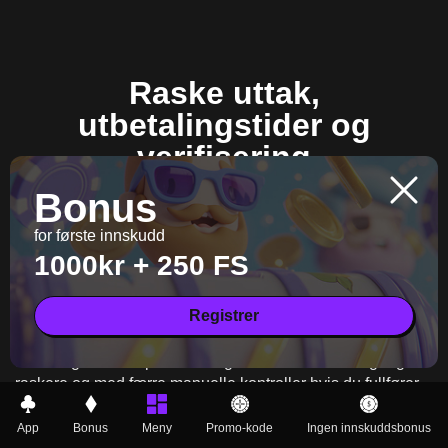
Raske uttak,
utbetalingstider og
verifisering
Bonus
Når det gjelder kasinofredags bonustilbud, er raske uttak
like viktig som den ekstra verdien. Dette gjelder spesielt
for første innskudd
når du vil ta ut gevinstene dine fra en bonus opp til kr200
1000kr + 250 FS
med en gang, uten å måtte vente dager. Du kan enkelt gå
fra "forespørsel" til "mottatt" på plattformen fordi den
Registrer
fokuserer på å gjøre utbetalinger så enkle som mulig. Hvor
raskt du betaler og om kontoen din allerede er verifisert er
de to tingene som påvirker deg. De fleste utbetalinger går
raskere og med færre manuelle kontroller hvis du fullfører
verifiseringen tidlig og holder uttaksinformasjonen din den
samme.
App
Bonus
Meny
Promo-kode
Ingen innskuddsbonus