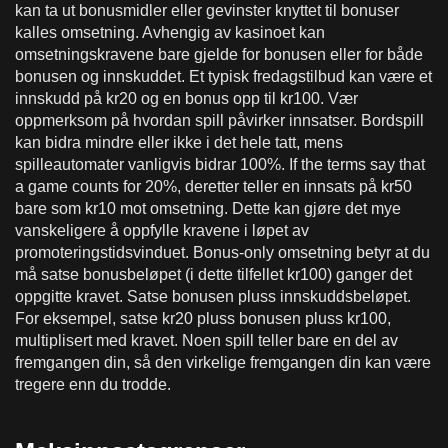
kan ta ut bonusmidler eller gevinster knyttet til bonuser
kalles omsetning. Avhengig av kasinoet kan
omsetningskravene bare gjelde for bonusen eller for både
bonusen og innskuddet. Et typisk fredagstilbud kan være et
innskudd på kr20 og en bonus opp til kr100. Vær
oppmerksom på hvordan spill påvirker innsatser. Bordspill
kan bidra mindre eller ikke i det hele tatt, mens
spilleautomater vanligvis bidrar 100%. If the terms say that
a game counts for 20%, deretter teller en innsats på kr50
bare som kr10 mot omsetning. Dette kan gjøre det mye
vanskeligere å oppfylle kravene i løpet av
promoteringstidsvinduet. Bonus-only omsetning betyr at du
må satse bonusbeløpet (i dette tilfellet kr100) ganger det
oppgitte kravet. Satse bonusen pluss innskuddsbeløpet.
For eksempel, satse kr20 pluss bonusen pluss kr100,
multiplisert med kravet. Noen spill teller bare en del av
fremgangen din, så den virkelige fremgangen din kan være
tregere enn du trodde.