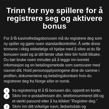
Trinn for nye spillere for å
registrere seg og aktivere
bonus
For å få kasinofredagsbonusen må du registrere deg som
ny spiller og gjøre noen standardkontroller. Å sette disse
trinnene i riktig rekkefølge vil hjelpe med å sikre at du får
bonusen raskt og at ditt første uttak ikke blir holdt tilbake.
Du bør bruke noen minutter på å legge inn korrekt
informasjon og en betalingsmetode som samsvarer med
navnet ditt. Hold personopplysningene dine de samme i
profilen, dokumentene og betalingskontoen hvis du
registrerer deg fra Norge eller er norsk.
fra registrering til å få bonusen din, opprett en konto.
Skriv inn e-postadressen din, telefonnummeret ditt og
et sterkt passord etter å ha klikket "Registrer deg."
Skriv inn ditt virkelige navn, fødselsdato og