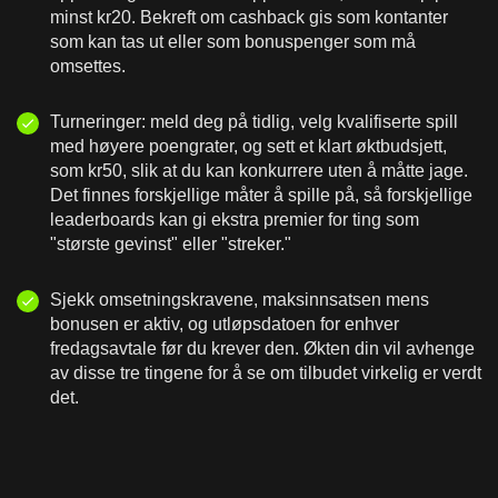
minst kr20. Bekreft om cashback gis som kontanter
som kan tas ut eller som bonuspenger som må
omsettes.
Turneringer: meld deg på tidlig, velg kvalifiserte spill
med høyere poengrater, og sett et klart øktbudsjett,
som kr50, slik at du kan konkurrere uten å måtte jage.
Det finnes forskjellige måter å spille på, så forskjellige
leaderboards kan gi ekstra premier for ting som
"største gevinst" eller "streker."
Sjekk omsetningskravene, maksinnsatsen mens
bonusen er aktiv, og utløpsdatoen for enhver
fredagsavtale før du krever den. Økten din vil avhenge
av disse tre tingene for å se om tilbudet virkelig er verdt
det.