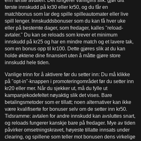
enn første avtalen. Det fungerer vanligvis slik: gjør ditt
første innskudd på kr30 eller kr50, og du får en
matchbonus som lar deg spille spilleautomater eller live
spill lenger. Innskuddsbonuser som du kan få hver uke
eller på bestemte dager, som fredager, kalles "reload-
avtaler." Du kan se reloads som krever et minimum
innskudd på kr25 og har en mindre match og et lavere tak,
som en bonus opp til kr100. Dette gjøres slik at du kan
holde øktene dine finansiert uten å måtte gjøre store
innskudd hele tiden.
Vanlige trinn for å aktivere før du setter inn: Du må klikke
på "opt-in"-knappen i promoteringområdet før du setter inn
kr20 eller mer. Når du sjekker ut, må du fylle ut
kampanjekodefeltet nøyaktig slik det vises. Bare
betalingsmetoder som er tillatt; noen alternativer kan ikke
være kvalifiserte for bonuser selv om de setter inn kr50.
Tidsramme: avtalen for andre innskudd kan avsluttes snart,
og reloads fungerer kanskje bare på fredager. Mye av tiden
påvirker omsetningskravet, høyeste tillatte innsats under
clearing, og spillene som teller mot bonusen dens virkelige