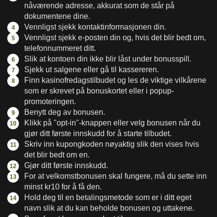
nåværende adresse, akkurat som de står på
dokumentene dine.
Vennligst sjekk kontaktinformasjonen din.
Vennligst sjekk e-posten din og, hvis det blir bedt om,
telefonnummeret ditt.
Slik at kontoen din ikke blir låst under bonusspill.
Sjekk ut salgene eller gå til kassereren.
Finn kasinofredagstilbudet og les de viktige vilkårene
som er skrevet på bonuskortet eller i popup-
promoteringen.
Benytt deg av bonusen.
Klikk på "opt-in"-knappen eller velg bonusen når du
gjør ditt første innskudd for å starte tilbudet.
Skriv inn kupongkoden nøyaktig slik den vises hvis
det blir bedt om en.
Gjør ditt første innskudd.
For at velkomstbonusen skal fungere, må du sette inn
minst kr10 for å få den.
Hold deg til en betalingsmetode som er i ditt eget
navn slik at du kan beholde bonusen og uttakene.