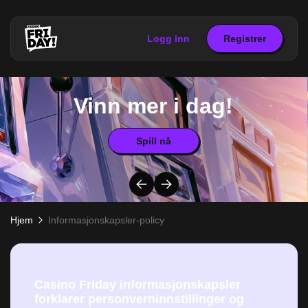
Logg inn
Registrer
Vinn mer i dag!
Spill nå
Hjem
Informasjonskapsler-policy
Casino Friday informasjonskapsler
forklarer personverninnstillinger og