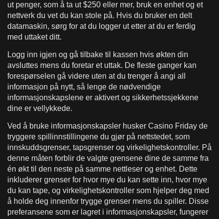
ut penger, som å ta ut $250 eller mer, bruk en enhet og et
nettverk du vet du kan stole på. Hvis du bruker en delt
datamaskin, sørg for at du logger ut etter at du er ferdig
med uttaket ditt.
Logg inn igjen og gå tilbake til kassen hvis økten din
avsluttes mens du foretar et uttak. De fleste ganger kan
forespørselen gå videre uten at du trenger å angi all
informasjon på nytt, så lenge de nødvendige
informasjonskapslene er aktivert og sikkerhetssjekkene
dine er vellykkede.
Ved å bruke informasjonskapsler husker Casino Friday de
tryggere spillinnstillingene du gjør på nettstedet, som
innskuddsgrenser, tapsgrenser og virkelighetskontroller. På
denne måten forblir de valgte grensene dine de samme fra
én økt til den neste på samme nettleser og enhet. Dette
inkluderer grenser for hvor mye du kan sette inn, hvor mye
du kan tape, og virkelighetskontroller som hjelper deg med
å holde deg innenfor trygge grenser mens du spiller. Disse
preferansene som er lagret i informasjonskapsler, fungerer