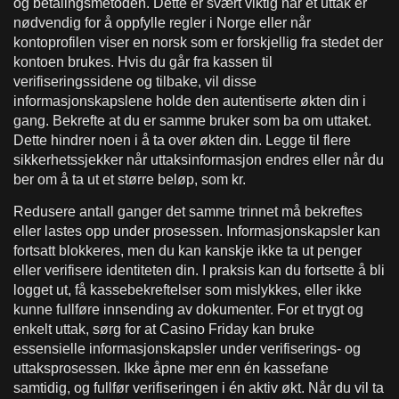
og betalingsmetoden. Dette er svært viktig når et uttak er
nødvendig for å oppfylle regler i Norge eller når
kontoprofilen viser en norsk som er forskjellig fra stedet der
kontoen brukes. Hvis du går fra kassen til
verifiseringssidene og tilbake, vil disse
informasjonskapslene holde den autentiserte økten din i
gang. Bekrefte at du er samme bruker som ba om uttaket.
Dette hindrer noen i å ta over økten din. Legge til flere
sikkerhetssjekker når uttaksinformasjon endres eller når du
ber om å ta ut et større beløp, som kr.
Redusere antall ganger det samme trinnet må bekreftes
eller lastes opp under prosessen. Informasjonskapsler kan
fortsatt blokkeres, men du kan kanskje ikke ta ut penger
eller verifisere identiteten din. I praksis kan du fortsette å bli
logget ut, få kassebekreftelser som mislykkes, eller ikke
kunne fullføre innsending av dokumenter. For et trygt og
enkelt uttak, sørg for at Casino Friday kan bruke
essensielle informasjonskapsler under verifiserings- og
uttaksprosessen. Ikke åpne mer enn én kassefane
samtidig, og fullfør verifiseringen i én aktiv økt. Når du vil ta