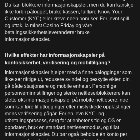
Du kan blokkere informasjonskapsler, men du kan kanskje
ikke forbli pålogget, bruke kassen, fullføre Know Your
Customer (KYC) eller kreve noen bonuser. For jevnt spill
og uttak, la minst Casino Friday og våre
betalingssikkerhetsleverandører bruke
informasjonskapsler.
Hvilke effekter har informasjonskapsler på
kontosikkerhet, verifisering og mobiltilgang?
Informasjonskapsler hjelper med å finne pålogginger som
ikke ser riktige ut, redusere svindel og beskytte økten din
på både stasjonære og mobile enheter. Personlige
personverninnstillinger og sterke nettleserblokkerere kan
slette økt-informasjonskapsler på mobile nettlesere, noe
som kan føre til utlogginger eller mislykkede opplastinger
mens verifisering pågår. For en jevn KYC- og
utbetalingsprosess, sørg for at enhetens tid og OS er
oppdatert, bruk en standard nettlesermodus, og tillat
informasjonskapsler. Du bør også beholde én konto per