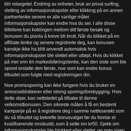
blir retargetet. Endring av enheter, bruk av privat surfing,
sletting av informasjonskapsler eller klikking på en annen
partnerlenke senere er alle vanlige måter
informasjonskapsler kan endre hva du ser. I alle disse
tilfellene kan koblingen mellom ditt første besøk og
bonusen du planla å kreve bli brutt. Når du klikket på en
affiliate-lenke og senere registrerte deg, kan bonusen
kanskje ikke ha blitt anvendt automatisk hvis
informasjonskapsler ble slettet eller utløpt. Hvis du klikket
på mer enn én markedsføringslenke, kan den siste som ble
sporet erstatte den første, noe som kan endre bonus
tilbudet som fulgte med registreringen din.
Noe promosporing kan ikke fungere hvis du bruker en
annonseblokkerer eller streng sporingsforebygging. Hvis
dette skjer, kan nettstedet gå tilbake til denne
velkomstbonusen. Den sikreste måten å få en bestemt
kampanje på er å registrere deg i samme nettleserøkt som
du så tilbudet og bekrefte bonusvalget før du foretar et
kvalifiserende innskudd, som å sette inn kr50. Sjekk om
informasjonskapsler ble blokkert eller slettet, og prøv igjen