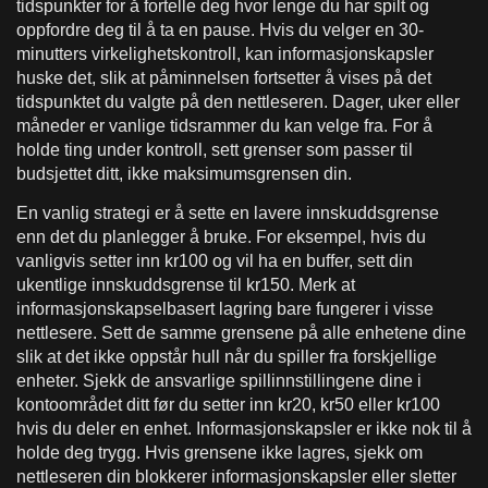
tidspunkter for å fortelle deg hvor lenge du har spilt og
oppfordre deg til å ta en pause. Hvis du velger en 30-
minutters virkelighetskontroll, kan informasjonskapsler
huske det, slik at påminnelsen fortsetter å vises på det
tidspunktet du valgte på den nettleseren. Dager, uker eller
måneder er vanlige tidsrammer du kan velge fra. For å
holde ting under kontroll, sett grenser som passer til
budsjettet ditt, ikke maksimumsgrensen din.
En vanlig strategi er å sette en lavere innskuddsgrense
enn det du planlegger å bruke. For eksempel, hvis du
vanligvis setter inn kr100 og vil ha en buffer, sett din
ukentlige innskuddsgrense til kr150. Merk at
informasjonskapselbasert lagring bare fungerer i visse
nettlesere. Sett de samme grensene på alle enhetene dine
slik at det ikke oppstår hull når du spiller fra forskjellige
enheter. Sjekk de ansvarlige spillinnstillingene dine i
kontoområdet ditt før du setter inn kr20, kr50 eller kr100
hvis du deler en enhet. Informasjonskapsler er ikke nok til å
holde deg trygg. Hvis grensene ikke lagres, sjekk om
nettleseren din blokkerer informasjonskapsler eller sletter