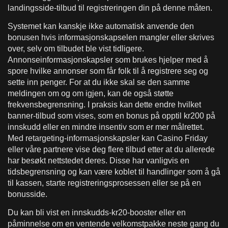
landingsside-tilbud til registreringen din på denne måten.
Systemet kan kanskje ikke automatisk anvende den
bonusen hvis informasjonskapselen mangler eller skrives
over, selv om tilbudet ble vist tidligere.
Annonseinformasjonskapsler som brukes hjelper med å
spore hvilke annonser som får folk til å registrere seg og
sette inn penger. For at du ikke skal se den samme
meldingen om og om igjen, kan de også støtte
frekvensbegrensning. I praksis kan dette endre hvilket
banner-tilbud som vises, som en bonus på opptil kr200 på
innskudd eller en mindre insentiv som er mer målrettet.
Med retargeting-informasjonskapsler kan Casino Friday
eller våre partnere vise deg flere tilbud etter at du allerede
har besøkt nettstedet deres. Disse har vanligvis en
tidsbegrensning og kan være koblet til handlinger som å gå
til kassen, starte registreringsprosessen eller se på en
bonusside.
Du kan bli vist en innskudds-kr20-booster eller en
påminnelse om en ventende velkomstpakke neste gang du