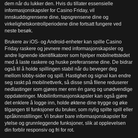
dem når du lukker den. Hvis du tillater essensielle
informasjonskapsler for Casino Friday, vil
innskuddsgrensene dine, tapsgrensene dine og
virkelighetskontrollperiodene dine fortsatt fungere ved
neste besøk.
Brukere av iOS- og Android-enheter kan spille Casino
Friday raskere og jevnere med informasjonskapsler og
andre lignende identifikatorer som hjelper mobilnettstedet
med å laste raskere og huske preferansene dine. De bidrar
også til å holde spillingen stabil når du beveger deg
mellom lobby-sider og spill. Hastighet og signal kan endre
seg raskt på mobilnettverk, så disse små filene reduserer
nedlastinger som gjøres mer enn én gang og unødvendige
oppdateringer. Mobilinformasjonskapsler kan også gjøre
det enklere å logge inn, holde øktene dine trygge og øke
tilgangen til funksjoner du bruker, som nylig spilte spill eller
språkinnstillinger. Vi bruker bare informasjonskapsler for
ytelse og grunnleggende funksjoner, slik at opplevelsen
din forblir responsiv og fri for rot.