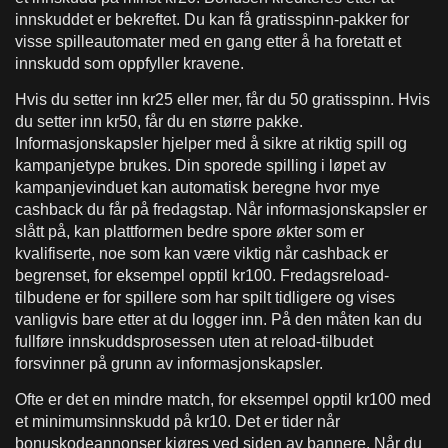
innskuddet er bekreftet. Du kan få gratisspinn-pakker for
visse spilleautomater med en gang etter å ha foretatt et
innskudd som oppfyller kravene.
Hvis du setter inn kr25 eller mer, får du 50 gratisspinn. Hvis
du setter inn kr50, får du en større pakke.
Informasjonskapsler hjelper med å sikre at riktig spill og
kampanjetype brukes. Din sporede spilling i løpet av
kampanjevinduet kan automatisk beregne hvor mye
cashback du får på fredagstap. Når informasjonskapsler er
slått på, kan plattformen bedre spore økter som er
kvalifiserte, noe som kan være viktig når cashback er
begrenset, for eksempel opptil kr100. Fredagsreload-
tilbudene er for spillere som har spilt tidligere og vises
vanligvis bare etter at du logger inn. På den måten kan du
fullføre innskuddsprosessen uten at reload-tilbudet
forsvinner på grunn av informasjonskapsler.
Ofte er det en mindre match, for eksempel opptil kr100 med
et minimumsinnskudd på kr10. Det er tider når
bonuskodeannonser kjøres ved siden av bannere. Når du