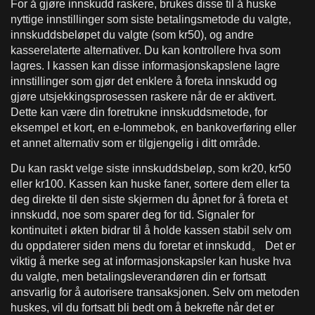
For å gjøre innskudd raskere, brukes disse til å huske
nyttige innstillinger som siste betalingsmetode du valgte,
innskuddsbeløpet du valgte (som kr50), og andre
kasserelaterte alternativer. Du kan kontrollere hva som
lagres. I kassen kan disse informasjonskapslene lagre
innstillinger som gjør det enklere å foreta innskudd og
gjøre utsjekkingsprosessen raskere når de er aktivert.
Dette kan være din foretrukne innskuddsmetode, for
eksempel et kort, en e-lommebok, en bankoverføring eller
et annet alternativ som er tilgjengelig i ditt område.
Du kan raskt velge siste innskuddsbeløp, som kr20, kr50
eller kr100. Kassen kan huske faner, sortere dem eller ta
deg direkte til den siste skjermen du åpnet for å foreta et
innskudd, noe som sparer deg for tid. Signaler for
kontinuitet i økten bidrar til å holde kassen stabil selv om
du oppdaterer siden mens du foretar et innskudd。 Det er
viktig å merke seg at informasjonskapsler kan huske hva
du valgte, men betalingsleverandøren din er fortsatt
ansvarlig for å autorisere transaksjonen. Selv om metoden
huskes, vil du fortsatt bli bedt om å bekrefte når det er