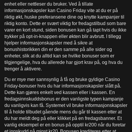
enhet eller nettleser du bruker. Ved å tillate
informasjonskapsler kan Casino Friday vite at du er på
riktig økt, huske preferansene dine og knytte kampanjer til
riktig konto. Dette er svært viktig for fredagstilbud som bare
varer en kort stund, siden bonusen kan gå tapt hvis du ikke
trykker på opt-in-knappen eller økten blir avbrutt. I tillegg
hjelper informasjonskapsler med å sikre at
bonushistorikken din er den samme på alle sider og
enheter, slik at du alltid kan se hvilke bonuser som er
tilgjengelige, hva du allerede har gjort krav på, og hva du
trenger å aktivere.
Du er mye mer sannsynlig å få og bruke gyldige Casino
Friday-bonuser hvis du har informasjonskapsler slått på.
Dette kan gjøres enkelt ved kassen eller i kassen. En
fredagsinnskuddsbonus er den vanligste typen kampanje
du vanligvis kan få. Systemet vil bruke informasjonskapsler
til å holde tilbudet gående mens du går til kassen etter at
du har meldt deg på eller klikket på en fredagsbanner. Et
vanlig eksempel er en bonus på opptil kr200 når du foretar
et innskudd på minst kr20. Bonusen krediteres etter at