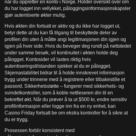
når du oppretter en konto i Norge. Holder oversikt over om
du har logget inn vellykket, påloggingsinformasjonskapsler
gjør autentiserte økter mulig.
Hvis økten din fortsatt er aktiv og du ikke har logget ut,
betyr dette at du kan få tilgang til beskyttede deler av
profilen din uten å måtte angi legitimasjonen din igjen og
igjen på hver side. Hvis du beveger deg rundt på nettstedet
under samme besøk, vil kontinuitet i økten holde deg
pålogget. Kontosider vil lastes riktig hvis
autentiseringstilstanden sjekker at du er pålogget.
Skjemastabilitet bidrar til å holde innskrevet informasjon
trygg under trinnene med å registrere eller tilbakestille et
passord. Sikkerhetsstøtte – fungerer med sikkerhets- og
svindelkontroller, som å koble nettleseren din til en
bekreftet økt. Når du prøver å ta ut $500 kr, endre sensitiv
profilinformasjon eller logge inn fra en ny enhet, kan
Casino Friday fortsatt be om ekstra kontroller for å sikre at
du er trygg.
Prosessen forblir konsistent med