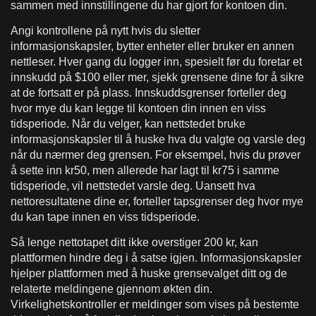
sammen med innstillingene du har gjort for kontoen din.
Angi kontrollene på nytt hvis du sletter
informasjonskapsler, bytter enheter eller bruker en annen
nettleser. Hver gang du logger inn, spesielt før du foretar et
innskudd på $100 eller mer, sjekk grensene dine for å sikre
at de fortsatt er på plass. Innskuddsgrenser forteller deg
hvor mye du kan legge til kontoen din innen en viss
tidsperiode. Når du velger, kan nettstedet bruke
informasjonskapsler til å huske hva du valgte og varsle deg
når du nærmer deg grensen. For eksempel, hvis du prøver
å sette inn kr50, men allerede har lagt til kr75 i samme
tidsperiode, vil nettstedet varsle deg. Uansett hva
nettoresultatene dine er, forteller tapsgrenser deg hvor mye
du kan tape innen en viss tidsperiode.
Så lenge nettotapet ditt ikke overstiger 200 kr, kan
plattformen hindre deg i å satse igjen. Informasjonskapsler
hjelper plattformen med å huske grensevalget ditt og de
relaterte meldingene gjennom økten din.
Virkelighetskontroller er meldinger som vises på bestemte