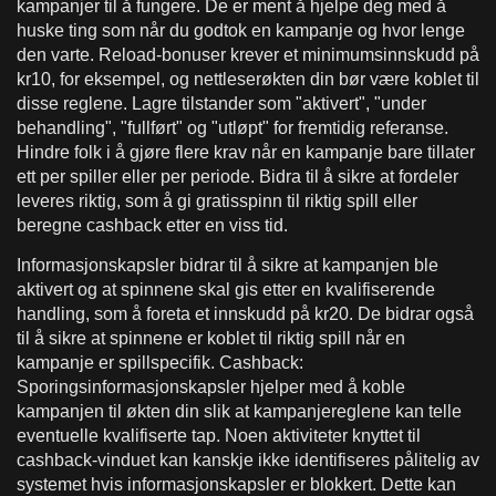
kampanjer til å fungere. De er ment å hjelpe deg med å
huske ting som når du godtok en kampanje og hvor lenge
den varte. Reload-bonuser krever et minimumsinnskudd på
kr10, for eksempel, og nettleserøkten din bør være koblet til
disse reglene. Lagre tilstander som "aktivert", "under
behandling", "fullført" og "utløpt" for fremtidig referanse.
Hindre folk i å gjøre flere krav når en kampanje bare tillater
ett per spiller eller per periode. Bidra til å sikre at fordeler
leveres riktig, som å gi gratisspinn til riktig spill eller
beregne cashback etter en viss tid.
Informasjonskapsler bidrar til å sikre at kampanjen ble
aktivert og at spinnene skal gis etter en kvalifiserende
handling, som å foreta et innskudd på kr20. De bidrar også
til å sikre at spinnene er koblet til riktig spill når en
kampanje er spillspecifik. Cashback:
Sporingsinformasjonskapsler hjelper med å koble
kampanjen til økten din slik at kampanjereglene kan telle
eventuelle kvalifiserte tap. Noen aktiviteter knyttet til
cashback-vinduet kan kanskje ikke identifiseres pålitelig av
systemet hvis informasjonskapsler er blokkert. Dette kan