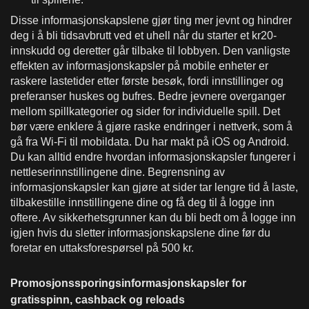
Disse informasjonskapslene gjør ting mer jevnt og hindrer
deg i å bli tidsavbrutt ved et uhell når du starter et kr20-
innskudd og deretter går tilbake til lobbyen. Den vanligste
effekten av informasjonskapsler på mobile enheter er
raskere lastetider etter første besøk, fordi innstillinger og
preferanser huskes og bufres. Bedre jevnere overganger
mellom spillkategorier og sider for individuelle spill. Det
bør være enklere å gjøre raske endringer i nettverk, som å
gå fra Wi-Fi til mobildata. Du har makt på iOS og Android.
Du kan alltid endre hvordan informasjonskapsler fungerer i
nettleserinnstillingene dine. Begrensning av
informasjonskapsler kan gjøre at sider tar lengre tid å laste,
tilbakestille innstillingene dine og få deg til å logge inn
oftere. Av sikkerhetsgrunner kan du bli bedt om å logge inn
igjen hvis du sletter informasjonskapslene dine før du
foretar en uttaksforespørsel på 500 kr.
Promosjonssporingsinformasjonskapsler for
gratisspinn, cashback og reloads