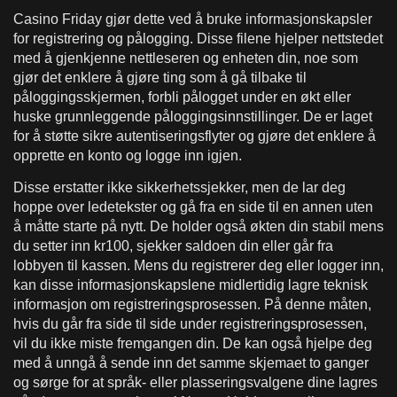
Casino Friday gjør dette ved å bruke informasjonskapsler
for registrering og pålogging. Disse filene hjelper nettstedet
med å gjenkjenne nettleseren og enheten din, noe som
gjør det enklere å gjøre ting som å gå tilbake til
påloggingsskjermen, forbli pålogget under en økt eller
huske grunnleggende påloggingsinnstillinger. De er laget
for å støtte sikre autentiseringsflyter og gjøre det enklere å
opprette en konto og logge inn igjen.
Disse erstatter ikke sikkerhetssjekker, men de lar deg
hoppe over ledetekster og gå fra en side til en annen uten
å måtte starte på nytt. De holder også økten din stabil mens
du setter inn kr100, sjekker saldoen din eller går fra
lobbyen til kassen. Mens du registrerer deg eller logger inn,
kan disse informasjonskapslene midlertidig lagre teknisk
informasjon om registreringsprosessen. På denne måten,
hvis du går fra side til side under registreringsprosessen,
vil du ikke miste fremgangen din. De kan også hjelpe deg
med å unngå å sende inn det samme skjemaet to ganger
og sørge for at språk- eller plasseringsvalgene dine lagres