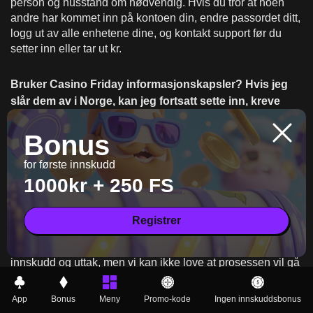
person og husstand om nødvendig. Hvis du tror at noen
andre har kommet inn på kontoen din, endre passordet ditt,
logg ut av alle enhetene dine, og kontakt support før du
setter inn eller tar ut kr.
Bruker Casino Friday informasjonskapsler? Hvis jeg
slår dem av i Norge, kan jeg fortsatt sette inn, kreve
bonuser og ta ut?
Bonus
Informasjonskapsler hjelper oss med å holde deg pålogget,
holde økten din trygg, huske preferansene dine (som språk
for første innskudd
og tidsgrenser) og se hvor godt kampanjer og bonuser
1000kr + 250 FS
fungerer. I nettleseren din kan du alltid endre hvordan
informasjonskapsler fungerer. For eksempel kan du bli
logget ut oftere, kassesider kan ikke lastes riktig, og
Registrer
bonusaktivering eller promosporing kan ikke fungere hvis
du slår av informasjonskapsler. Du kan fortsatt foreta
innskudd og uttak, men vi kan ikke love at prosessen vil gå
jevnt hvis du ikke tillater informasjonskapsler og lokal
lagring.
App
Bonus
Meny
Promo-kode
Ingen innskuddsbonus