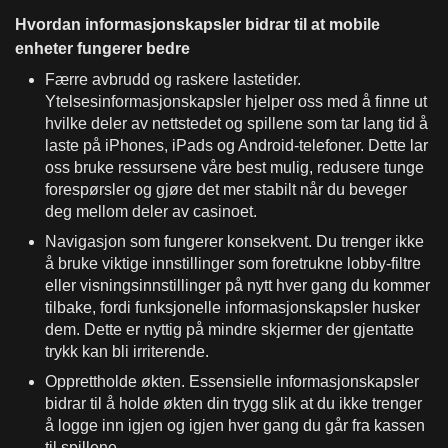
Hvordan informasjonskapsler bidrar til at mobile
enheter fungerer bedre
Færre avbrudd og raskere lastetider.
Ytelsesinformasjonskapsler hjelper oss med å finne ut
hvilke deler av nettstedet og spillene som tar lang tid å
laste på iPhones, iPads og Android-telefoner. Dette lar
oss bruke ressursene våre best mulig, redusere tunge
forespørsler og gjøre det mer stabilt når du beveger
deg mellom deler av casinoet.
Navigasjon som fungerer konsekvent. Du trenger ikke
å bruke viktige innstillinger som foretrukne lobby-filtre
eller visningsinnstillinger på nytt hver gang du kommer
tilbake, fordi funksjonelle informasjonskapsler husker
dem. Dette er nyttig på mindre skjermer der gjentatte
trykk kan bli irriterende.
Opprettholde økten. Essensielle informasjonskapsler
bidrar til å holde økten din trygg slik at du ikke trenger
å logge inn igjen og igjen hver gang du går fra kassen
til spillene.