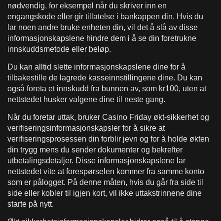
nødvendig, for eksempel når du skriver inn en
engangskode eller gir tillatelse i bankappen din. Hvis du
lar noen andre bruke enheten din, vil det å slå av disse
informasjonskapslene hindre dem i å se din foretrukne
innskuddsmetode eller beløp.
Du kan alltid slette informasjonskapslene dine for å
tilbakestille de lagrede kasseinnstillingene dine. Du kan
også foreta et innskudd fra bunnen av, som kr100, uten at
nettstedet husker valgene dine til neste gang.
Når du foretar uttak, bruker Casino Friday økt-sikkerhet og
verifiseringsinformasjonskapsler for å sikre at
verifiseringsprosessen din forblir jevn og for å holde økten
din trygg mens du sender dokumenter og bekrefter
utbetalingsdetaljer. Disse informasjonskapslene lar
nettstedet vite at forespørselen kommer fra samme konto
som er pålogget. På denne måten, hvis du går fra side til
side eller kobler til igjen kort, vil ikke uttakstrinnene dine
starte på nytt.